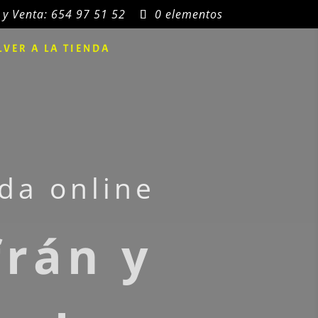
 y Venta: 654 97 51 52
0 elementos
LVER A LA TIENDA
a online
frán y