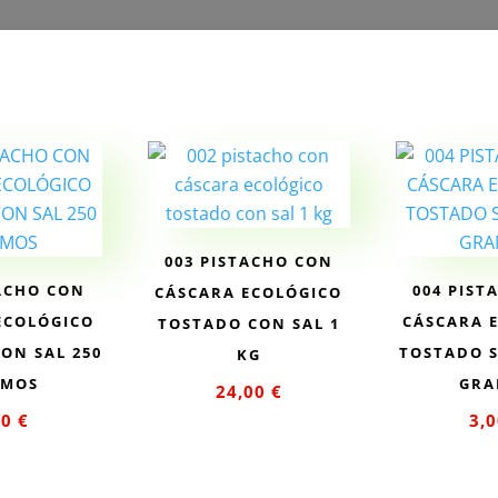
003 PISTACHO CON
TACHO CON
004 PIST
CÁSCARA ECOLÓGICO
ECOLÓGICO
CÁSCARA 
TOSTADO CON SAL 1
ON SAL 250
TOSTADO S
KG
AMOS
GRA
24,00
€
00
€
3,
Añadir al
ir al
Añad
carrito