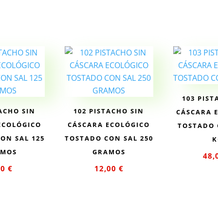
rito
car
103 PIST
TACHO SIN
102 PISTACHO SIN
CÁSCARA 
ECOLÓGICO
CÁSCARA ECOLÓGICO
TOSTADO 
ON SAL 125
TOSTADO CON SAL 250
K
AMOS
GRAMOS
48,
00
€
12,00
€
Añad
ir al
Añadir al
car
rito
carrito