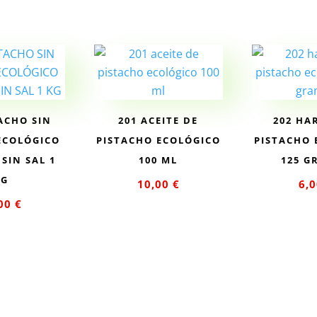
TACHO SIN
201 ACEITE DE
202 HA
ECOLÓGICO
PISTACHO ECOLÓGICO
PISTACHO 
SIN SAL 1
100 ML
125 G
KG
10,00
€
6,
,00
€
Añadir al
Añad
ir al
carrito
car
rito