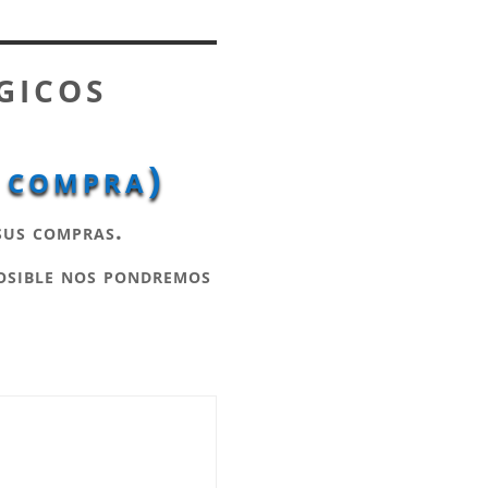
gicos
u compra)
sus compras.
posible nos pondremos