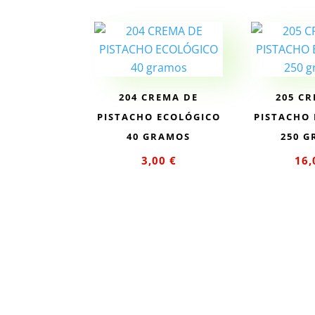
204 CREMA DE
205 C
PISTACHO ECOLÓGICO
PISTACHO
40 GRAMOS
250 
3,00
€
16
Añadir al
Añad
carrito
car