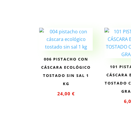
carrito
car
006 PISTACHO CON
101 PIS
CÁSCARA ECOLÓGICO
CÁSCARA 
TOSTADO SIN SAL 1
TOSTADO C
KG
GR
24,00
€
6,
Añadir al
Añad
carrito
car