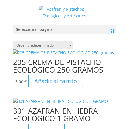
Inicio
/
Productos etiquetados “natural”
/ Página 2
natural
Seleccionar página
Mostrando 10–13 de 13 resultados
205 CREMA DE PISTACHO
ECOLÓGICO 250 GRAMOS
Añadir al carrito
16,00
€
301 AZAFRÁN EN HEBRA
ECOLÓGICO 1 GRAMO