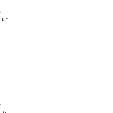
O
 KG
O
 KG