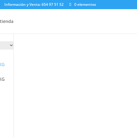
Información y Venta: 654 97 51 52
0 elementos
 tienda
KG